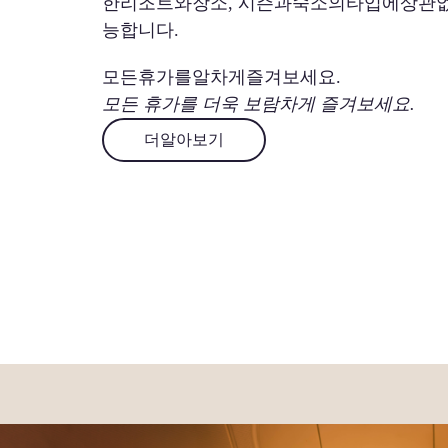
한리조트와장소, 시즌과숙소의타입에상관
능합니다.
모든휴가를알차게즐겨보세요.
모든 휴가를 더욱 보람차게 즐겨보세요.
더알아보기