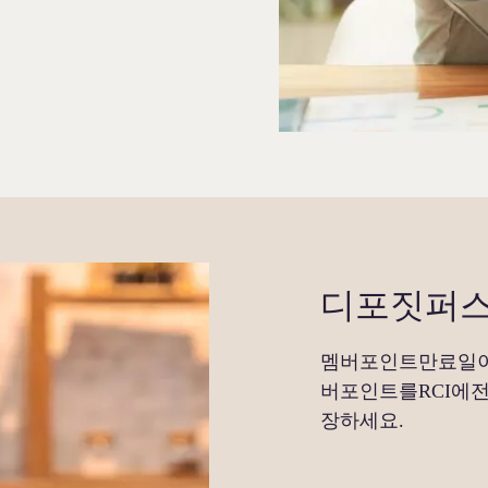
디포짓퍼
멤버포인트만료일이
버포인트를RCI에
장하세요.