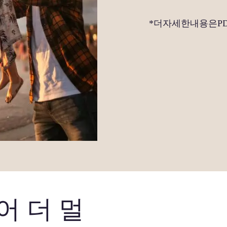
*더자세한내용은P
어 더 멀